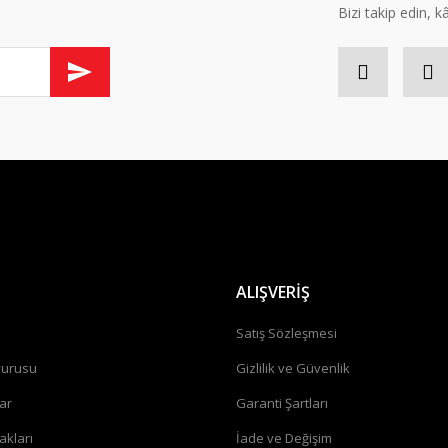
Bizi takip edin, kâr
Gönder
ALIŞVERİŞ
a
Satış Sözleşmesi
vurusu
Gizlilik ve Güvenlik
ar
Garanti Şartları
akları
İade ve Değişim