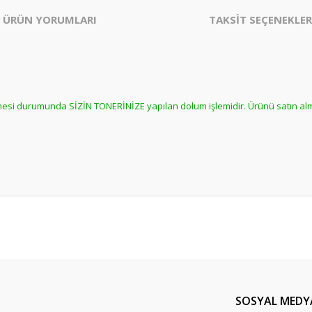
ÜRÜN YORUMLARI
TAKSİT SEÇENEKLER
ilmesi durumunda SİZİN TONERİNİZE yapılan dolum işlemidir. Ürünü satın a
er konularda yetersiz gördüğünüz noktaları öneri formunu kullanarak tarafım
Bu ürüne daha önce yorum yapılmamış.
ında ilk yorumu yapın anında 5 TL. kazanın, 5 TL'nizi ilk alışverişinizde kulla
Yorum Yaz
SOSYAL MEDY