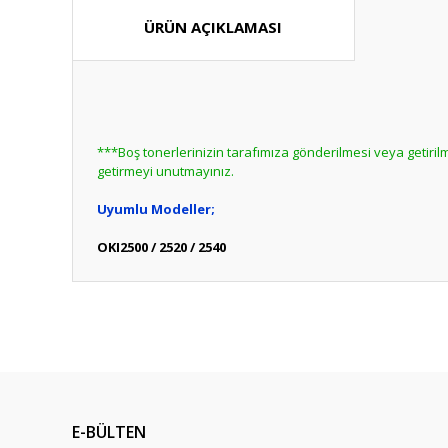
ÜRÜN AÇIKLAMASI
***Boş tonerlerinizin tarafımıza gönderilmesi veya getir
getirmeyi unutmayınız.
Uyumlu Modeller;
OKI2500 / 2520 / 2540
Bu ürünün fiyat bilgisi, resim, ürün açıklamalarında ve diğ
Görüş ve önerileriniz için teşekkür ederiz.
Bu ürün hakk
Ürün resmi kalitesiz, bozuk veya görüntülenemiyor.
Ürün açıklamasında eksik bilgiler bulunuyor.
E-BÜLTEN
Ürün bilgilerinde hatalar bulunuyor.