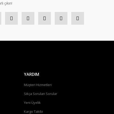
lı çıkın!
YARDIM
Müşteri Hizmetleri
Sıkça Sorulan Sorular
Yeni Üyelik
Kargo Takibi