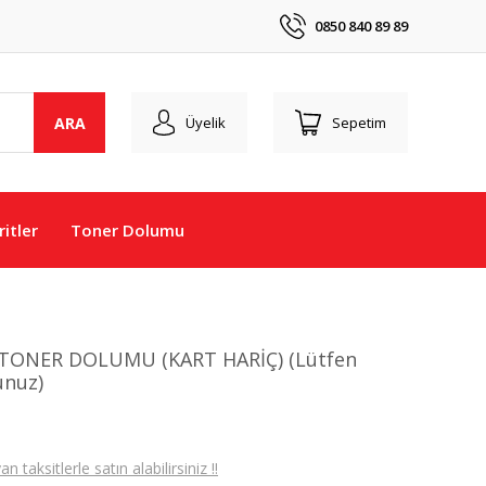
0850 840 89 89
ARA
Üyelik
Sepetim
itler
Toner Dolumu
0 TONER DOLUMU (KART HARİÇ) (Lütfen
unuz)
taksitlerle satın alabilirsiniz !!