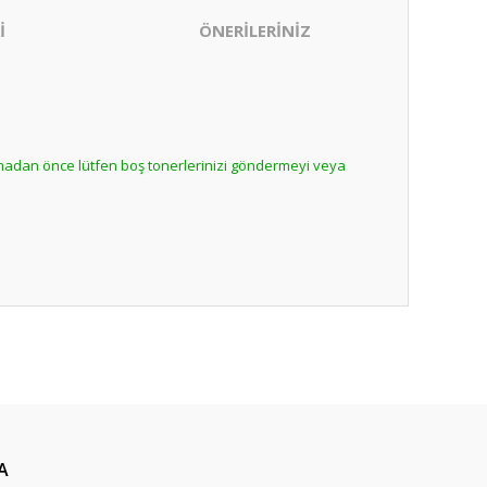
İ
ÖNERİLERİNİZ
lmadan önce lütfen boş tonerlerinizi göndermeyi veya
ıza iletebilirsiniz.
nabilirsiniz.
A