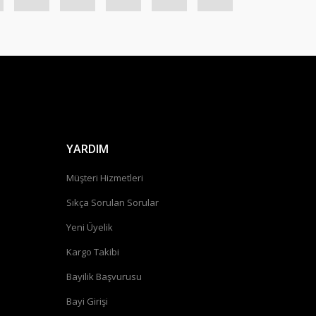
YARDIM
Müşteri Hizmetleri
Sıkça Sorulan Sorular
Yeni Üyelik
Kargo Takibi
Bayilik Başvurusu
Bayi Girişi