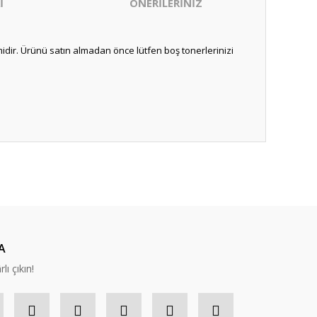
İ
ÖNERİLERİNİZ
idir. Ürünü satın almadan önce lütfen boş tonerlerinizi
ıza iletebilirsiniz.
nabilirsiniz.
A
lı çıkın!