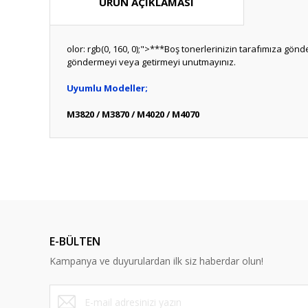
ÜRÜN AÇIKLAMASI
olor: rgb(0, 160, 0);">***Boş tonerlerinizin tarafımıza gö
göndermeyi veya getirmeyi unutmayınız.
Uyumlu Modeller;
M3820 / M3870 / M4020 / M4070
Bu ürünün fiyat bilgisi, resim, ürün açıklamalarında ve diğ
Görüş ve önerileriniz için teşekkür ederiz.
Bu ürün hakk
Ürün resmi kalitesiz, bozuk veya görüntülenemiyor.
Ürün açıklamasında eksik bilgiler bulunuyor.
E-BÜLTEN
Ürün bilgilerinde hatalar bulunuyor.
Kampanya ve duyurulardan ilk siz haberdar olun!
Ürün fiyatı diğer sitelerden daha pahalı.
Bu ürüne benzer farklı alternatifler olmalı.