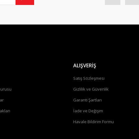
Gönder
ALIŞVERİŞ
a
Satış Sözleşmesi
vurusu
Gizlilik ve Güvenlik
ar
Garanti Şartları
akları
İade ve Değişim
Havale Bildirim Formu