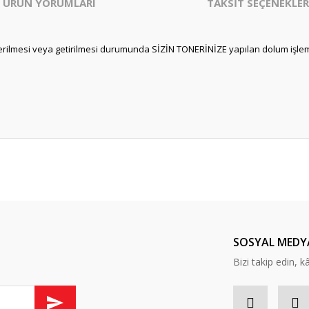
ÜRÜN YORUMLARI
TAKSİT SEÇENEKLER
nderilmesi veya getirilmesi durumunda SİZİN TONERİNİZE yapılan dolum işlem
er konularda yetersiz gördüğünüz noktaları öneri formunu kullanarak tarafım
Bu ürüne daha önce yorum yapılmamış.
ında ilk yorumu yapın anında 5 TL. kazanın, 5 TL'nizi ilk alışverişinizde kulla
Yorum Yaz
SOSYAL MEDY
Bizi takip edin, kâr