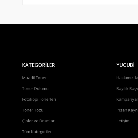
KATEGORİLER
YUGUBİ
Muadil Toner
Hakkımızd
Toner Dolumu
Bayilik Baş
Fotokopi Tonerleri
Kampanyal
Toner Tozu
İnsan Kayn
Çipler ve Drumlar
İletişim
Tüm Kategoriler