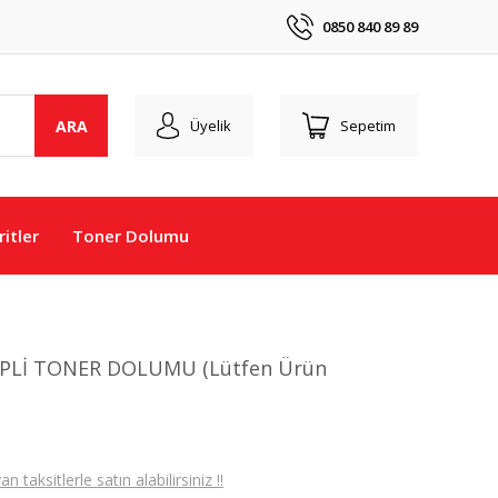
0850 840 89 89
ARA
Üyelik
Sepetim
itler
Toner Dolumu
PLİ TONER DOLUMU (Lütfen Ürün
taksitlerle satın alabilirsiniz !!