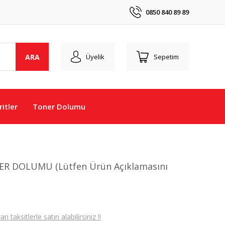
0850 840 89 89
ARA
Üyelik
Sepetim
itler
Toner Dolumu
R DOLUMU (Lütfen Ürün Açıklamasını
taksitlerle satın alabilirsiniz !!