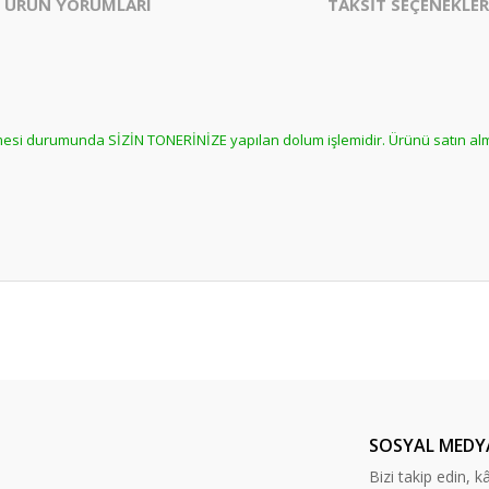
ÜRÜN YORUMLARI
TAKSİT SEÇENEKLER
ilmesi durumunda SİZİN TONERİNİZE yapılan dolum işlemidir. Ürünü satın a
er konularda yetersiz gördüğünüz noktaları öneri formunu kullanarak tarafım
Bu ürüne daha önce yorum yapılmamış.
ında ilk yorumu yapın anında 5 TL. kazanın, 5 TL'nizi ilk alışverişinizde kulla
Yorum Yaz
SOSYAL MEDY
Bizi takip edin, kâr