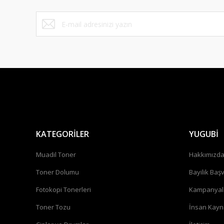
Bu ürüne benzer farklı alternatifler olmalı.
KATEGORİLER
YUGUBİ
Muadil Toner
Hakkımızd
Toner Dolumu
Bayilik Baş
Fotokopi Tonerleri
Kampanyal
Toner Tozu
İnsan Kayn