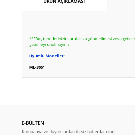
ÜRÜN AÇIKLAMASI
***Boş tonerlerinizin tarafımıza gönderilmesi veya getir
getirmeyi unutmayınız.
Uyumlu Modeller;
ML-3051
Bu ürünün fiyat bilgisi, resim, ürün açıklamalarında ve diğ
Görüş ve önerileriniz için teşekkür ederiz.
Bu ürün hakk
Ürün resmi kalitesiz, bozuk veya görüntülenemiyor.
Ürün açıklamasında eksik bilgiler bulunuyor.
E-BÜLTEN
Ürün bilgilerinde hatalar bulunuyor.
Kampanya ve duyurulardan ilk siz haberdar olun!
Ürün fiyatı diğer sitelerden daha pahalı.