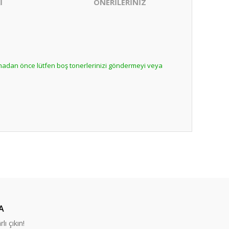
İ
ÖNERİLERİNİZ
lmadan önce lütfen boş tonerlerinizi göndermeyi veya
ıza iletebilirsiniz.
nabilirsiniz.
A
lı çıkın!