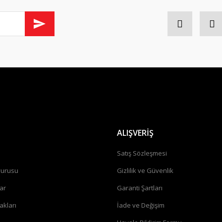
Gönder
ALIŞVERİŞ
a
Satış Sözleşmesi
vurusu
Gizlilik ve Güvenlik
ar
Garanti Şartları
akları
İade ve Değişim