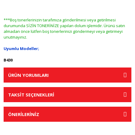
***Boş tonerlerinizin tarafımıza gönderilmesi veya getirilmesi
durumunda SİZİN TONERİNİZE yapılan dolum işlemidir. Ürünü satın
almadan önce lütfen boş tonerlerinizi göndermeyi veya getirmeyi
unutmayınız.
Uyumlu Modeller;
B430
ÜRÜN YORUMLARI
TAKSİT SEÇENEKLERİ
ÖNERİLERİNİZ