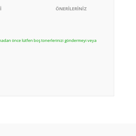
İ
ÖNERİLERİNİZ
lmadan önce lütfen boş tonerlerinizi göndermeyi veya
ıza iletebilirsiniz.
nabilirsiniz.