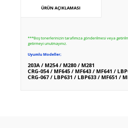
ÜRÜN AÇIKLAMASI
***Boş tonerlerinizin tarafımıza gönderilmesi veya getir
getirmeyi unutmayınız.
Uyumlu Modeller;
203A / M254 / M280 / M281
CRG-054 / MF645 / MF643 / MF641 / LBP
CRG-067 / LBP631 / LBP633 / MF651 / M
Bu ürünün fiyat bilgisi, resim, ürün açıklamalarında ve diğ
Görüş ve önerileriniz için teşekkür ederiz.
Bu ürün hakk
Ürün resmi kalitesiz, bozuk veya görüntülenemiyor.
Ürün açıklamasında eksik bilgiler bulunuyor.