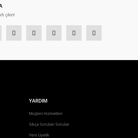
A
lı çıkın!
YARDIM
Müşteri Hizmetleri
Sıkça Sorulan Sorular
Yeni Üyelik