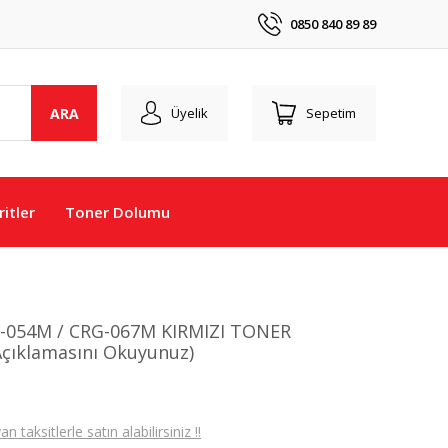
0850 840 89 89
ARA
Üyelik
Sepetim
itler
Toner Dolumu
-054M / CRG-067M KIRMIZI TONER
çıklamasını Okuyunuz)
taksitlerle satın alabilirsiniz !!