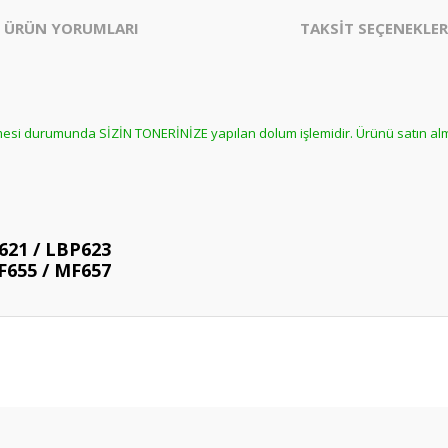
ÜRÜN YORUMLARI
TAKSİT SEÇENEKLER
ilmesi durumunda SİZİN TONERİNİZE yapılan dolum işlemidir. Ürünü satın a
621 / LBP623
F655 / MF657
er konularda yetersiz gördüğünüz noktaları öneri formunu kullanarak tarafım
Bu ürüne daha önce yorum yapılmamış.
ında ilk yorumu yapın anında 5 TL. kazanın, 5 TL'nizi ilk alışverişinizde kulla