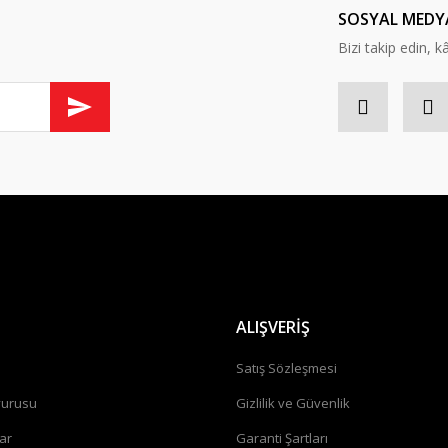
Yorum Yaz
SOSYAL MEDY
Bizi takip edin, kâr
Gönder
ALIŞVERİŞ
a
Satış Sözleşmesi
vurusu
Gizlilik ve Güvenlik
ar
Garanti Şartları