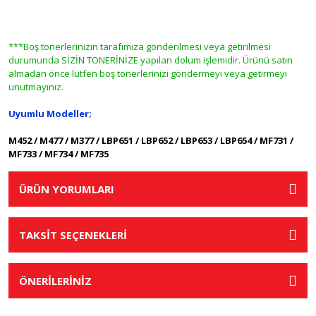
***Boş tonerlerinizin tarafımıza gönderilmesi veya getirilmesi
durumunda SİZİN TONERİNİZE yapılan dolum işlemidir. Ürünü satın
almadan önce lütfen boş tonerlerinizi göndermeyi veya getirmeyi
unutmayınız.
Uyumlu Modeller;
M452 / M477 / M377 / LBP651 / LBP652 / LBP653 / LBP654 / MF731 /
MF733 / MF734 / MF735
ÜRÜN YORUMLARI
TAKSİT SEÇENEKLERİ
ÖNERİLERİNİZ