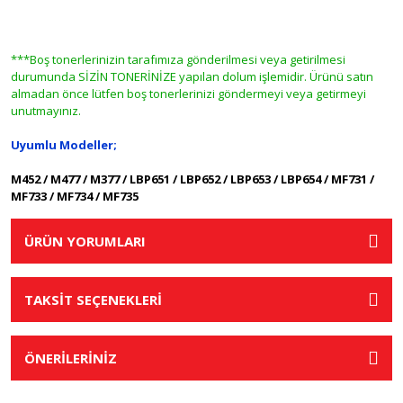
***Boş tonerlerinizin tarafımıza gönderilmesi veya getirilmesi
durumunda SİZİN TONERİNİZE yapılan dolum işlemidir. Ürünü satın
almadan önce lütfen boş tonerlerinizi göndermeyi veya getirmeyi
unutmayınız.
Uyumlu Modeller;
M452 / M477 / M377 / LBP651 / LBP652 / LBP653 / LBP654 / MF731 /
MF733 / MF734 / MF735
ÜRÜN YORUMLARI
TAKSİT SEÇENEKLERİ
ÖNERİLERİNİZ