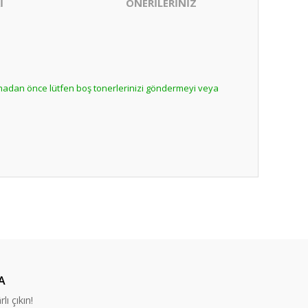
İ
ÖNERİLERİNİZ
lmadan önce lütfen boş tonerlerinizi göndermeyi veya
ıza iletebilirsiniz.
nabilirsiniz.
A
lı çıkın!