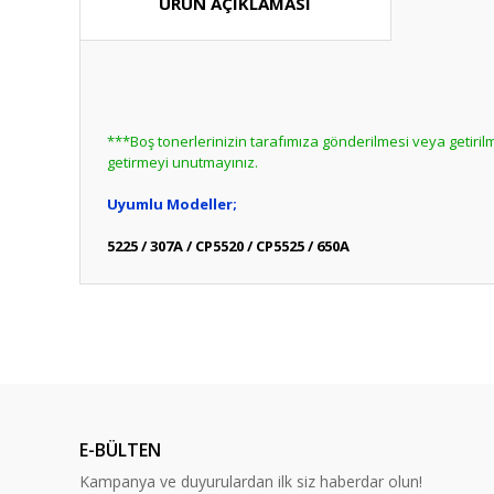
ÜRÜN AÇIKLAMASI
***Boş tonerlerinizin tarafımıza gönderilmesi veya getir
getirmeyi unutmayınız.
Uyumlu Modeller;
5225 / 307A / CP5520 / CP5525 / 650A
Bu ürünün fiyat bilgisi, resim, ürün açıklamalarında ve diğ
Görüş ve önerileriniz için teşekkür ederiz.
Bu ürün hakk
Ürün resmi kalitesiz, bozuk veya görüntülenemiyor.
Ürün açıklamasında eksik bilgiler bulunuyor.
E-BÜLTEN
Ürün bilgilerinde hatalar bulunuyor.
Kampanya ve duyurulardan ilk siz haberdar olun!
Ürün fiyatı diğer sitelerden daha pahalı.