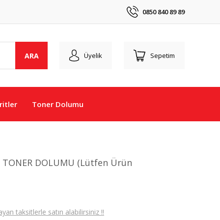
0850 840 89 89
ARA
Üyelik
Sepetim
itler
Toner Dolumu
RI TONER DOLUMU (Lütfen Ürün
 taksitlerle satın alabilirsiniz !!