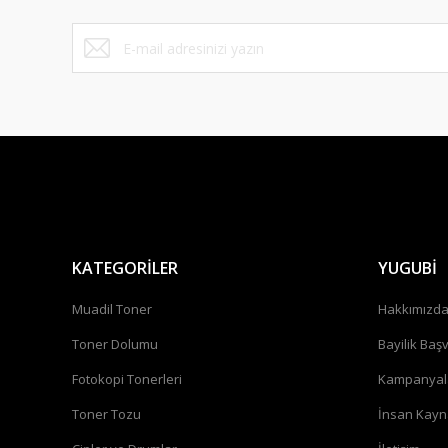
Bu ürüne benzer farklı alternatifler olmalı.
KATEGORİLER
YUGUBİ
Muadil Toner
Hakkımızd
Toner Dolumu
Bayilik Baş
Fotokopi Tonerleri
Kampanyal
Toner Tozu
İnsan Kayn