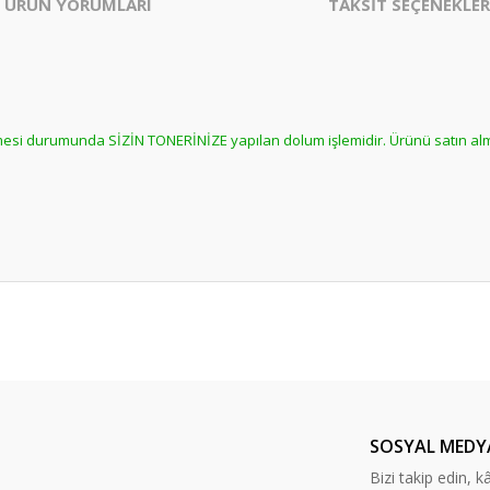
ÜRÜN YORUMLARI
TAKSİT SEÇENEKLER
ilmesi durumunda SİZİN TONERİNİZE yapılan dolum işlemidir. Ürünü satın a
er konularda yetersiz gördüğünüz noktaları öneri formunu kullanarak tarafım
Bu ürüne daha önce yorum yapılmamış.
ında ilk yorumu yapın anında 5 TL. kazanın, 5 TL'nizi ilk alışverişinizde kulla
Yorum Yaz
SOSYAL MEDY
Bizi takip edin, kâr