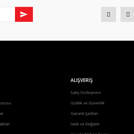
Gönder
ALIŞVERİŞ
a
Satış Sözleşmesi
vurusu
Gizlilik ve Güvenlik
ar
Garanti Şartları
akları
İade ve Değişim