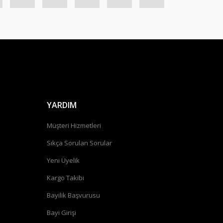
YARDIM
Müşteri Hizmetleri
Sıkça Sorulan Sorular
Yeni Üyelik
Kargo Takibi
Bayilik Başvurusu
Bayi Girişi