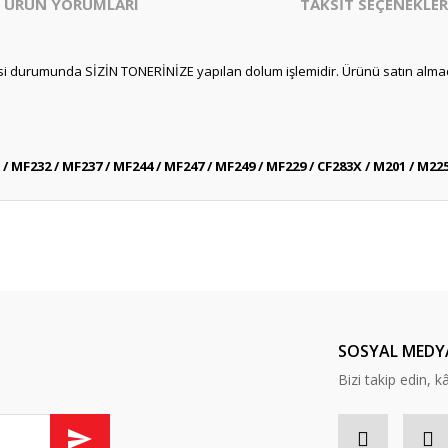
ÜRÜN YORUMLARI
TAKSİT SEÇENEKLER
mesi durumunda SİZİN TONERİNİZE yapılan dolum işlemidir. Ürünü satın alm
 / MF232 / MF237 / MF244 / MF247 / MF249 / MF229 / CF283X / M201 / M22
er konularda yetersiz gördüğünüz noktaları öneri formunu kullanarak tarafım
Bu ürüne daha önce yorum yapılmamış.
ında ilk yorumu yapın anında 5 TL. kazanın, 5 TL'nizi ilk alışverişinizde kulla
Yorum Yaz
SOSYAL MEDY
Bizi takip edin, kâr