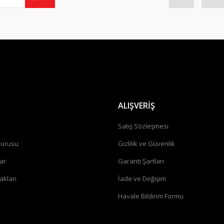
Gönder
ALIŞVERİŞ
a
Satış Sözleşmesi
vurusu
Gizlilik ve Güvenlik
ar
Garanti Şartları
akları
İade ve Değişim
Havale Bildirim Formu