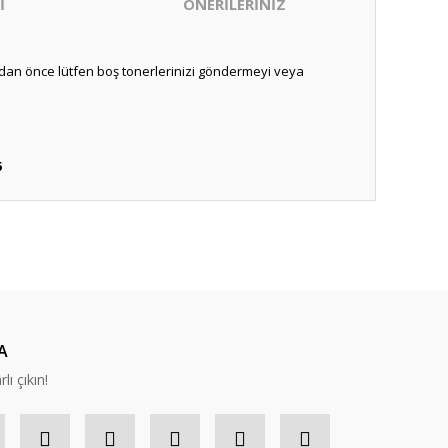
İ
ÖNERİLERİNİZ
adan önce lütfen boş tonerlerinizi göndermeyi veya
5
ıza iletebilirsiniz.
nabilirsiniz.
A
lı çıkın!