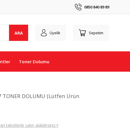
0850 840 89 89
ARA
Üyelik
Sepetim
itler
Toner Dolumu
37 TONER DOLUMU (Lütfen Ürün
taksitlerle satın alabilirsiniz !!