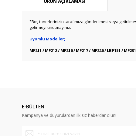
ÜRÜN AÇIKLAMASI
*Boş tonerlerinizin tarafımıza gönderilmesi veya getiril
getirmeyi unutmayınız.
Uyumlu Modeller;
MF211 / MF212 / MF216 / MF217 / MF226 / LBP151 / MF231
Bu ürünün fiyat bilgisi, resim, ürün açıklamalarında ve diğ
Görüş ve önerileriniz için teşekkür ederiz.
Bu ürün hakk
Ürün resmi kalitesiz, bozuk veya görüntülenemiyor.
Ürün açıklamasında eksik bilgiler bulunuyor.
E-BÜLTEN
Ürün bilgilerinde hatalar bulunuyor.
Kampanya ve duyurulardan ilk siz haberdar olun!
Ürün fiyatı diğer sitelerden daha pahalı.
Bu ürüne benzer farklı alternatifler olmalı.