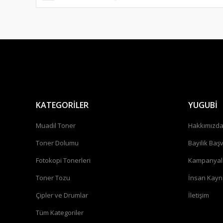
KATEGORİLER
YUGUBİ
Muadil Toner
Hakkımızd
Toner Dolumu
Bayilik Baş
Fotokopi Tonerleri
Kampanyal
Toner Tozu
İnsan Kayn
Çipler ve Drumlar
İletişim
Tüm Kategoriler