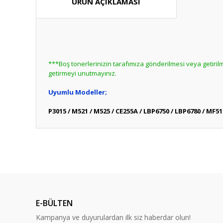
ÜRÜN AÇIKLAMASI
***Boş tonerlerinizin tarafımıza gönderilmesi veya getir
getirmeyi unutmayınız.
Uyumlu Modeller;
P3015 / M521 / M525 / CE255A / LBP6750 / LBP6780 / MF51
Bu ürünün fiyat bilgisi, resim, ürün açıklamalarında ve diğ
Görüş ve önerileriniz için teşekkür ederiz.
Bu ürün hakk
Ürün resmi kalitesiz, bozuk veya görüntülenemiyor.
Ürün açıklamasında eksik bilgiler bulunuyor.
E-BÜLTEN
Ürün bilgilerinde hatalar bulunuyor.
Kampanya ve duyurulardan ilk siz haberdar olun!
Ürün fiyatı diğer sitelerden daha pahalı.