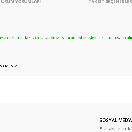
ÜRÜN YORUMLARI
TAKSİT SEÇENEKLER
ilmesi durumunda SİZİN TONERİNİZE yapılan dolum işlemidir. Ürünü satın a
5 / MF512
er konularda yetersiz gördüğünüz noktaları öneri formunu kullanarak tarafım
Bu ürüne daha önce yorum yapılmamış.
ında ilk yorumu yapın anında 5 TL. kazanın, 5 TL'nizi ilk alışverişinizde kulla
Yorum Yaz
SOSYAL MEDY
Bizi takip edin, kâr