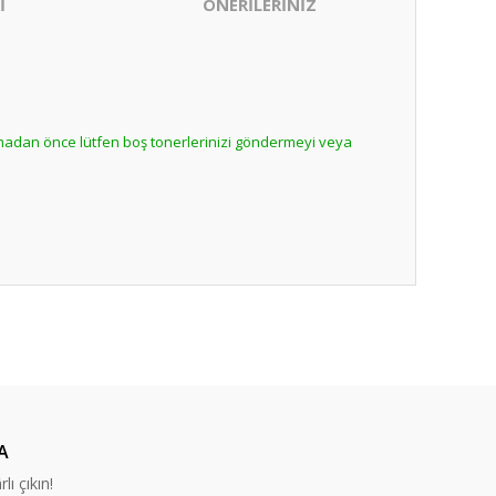
İ
ÖNERİLERİNİZ
lmadan önce lütfen boş tonerlerinizi göndermeyi veya
ıza iletebilirsiniz.
nabilirsiniz.
A
lı çıkın!