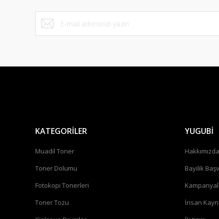
Bu ürüne benzer farklı alternatifler olmalı.
KATEGORİLER
YUGUBİ
Muadil Toner
Hakkımızd
Toner Dolumu
Bayilik Baş
Fotokopi Tonerleri
Kampanyal
Toner Tozu
İnsan Kayn