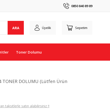
0850 840 89 89
ARA
Üyelik
Sepetim
itler
Toner Dolumu
24 TONER DOLUMU (Lütfen Ürün
taksitlerle satın alabilirsiniz !!