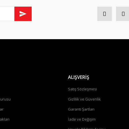
Gönder
ALIŞVERİŞ
a
Satış Sözleşmesi
vurusu
Gizlilik ve Güvenlik
ar
Garanti Şartları
akları
İade ve Değişim