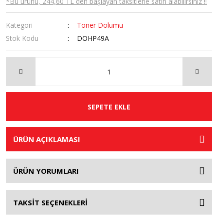
*Bu ürünü, 244,60 TL den başlayan taksitlerle satın alabilirsiniz !!
Kategori
Toner Dolumu
Stok Kodu
DOHP49A
SEPETE EKLE
ÜRÜN AÇIKLAMASI
ÜRÜN YORUMLARI
TAKSİT SEÇENEKLERİ