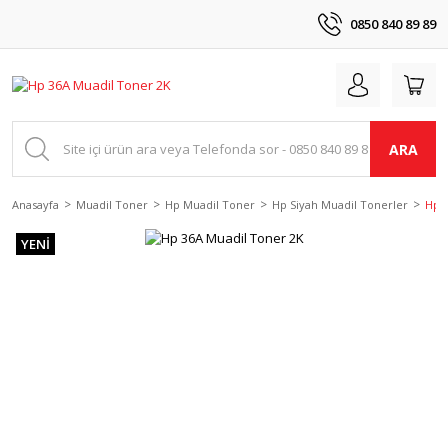
0850 840 89 89
ARA
Anasayfa
Muadil Toner
Hp Muadil Toner
Hp Siyah Muadil Tonerler
Hp 
YENİ