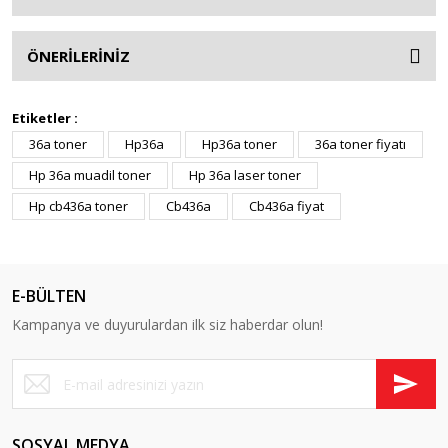
ÖNERİLERİNİZ
Etiketler :
36a toner
Hp36a
Hp36a toner
36a toner fiyatı
Hp 36a muadil toner
Hp 36a laser toner
Hp cb436a toner
Cb436a
Cb436a fiyat
E-BÜLTEN
Kampanya ve duyurulardan ilk siz haberdar olun!
SOSYAL MEDYA