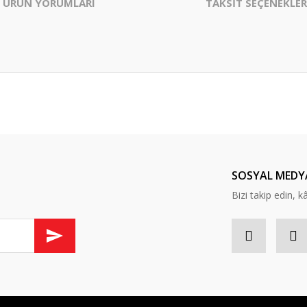
ÜRÜN YORUMLARI
TAKSİT SEÇENEKLER
er konularda yetersiz gördüğünüz noktaları öneri formunu kullanarak tarafım
Bu ürüne daha önce yorum yapılmamış.
ında ilk yorumu yapın anında 5 TL. kazanın, 5 TL'nizi ilk alışverişinizde kulla
Yorum Yaz
SOSYAL MEDY
Bizi takip edin, kâr