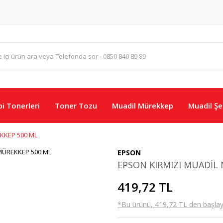
i Tonerleri
Toner Tozu
Muadil Mürekkep
Muadil Şer
KKEP 500 ML
EPSON
EPSON KIRMIZI MUADİL
419,72 TL
*Bu ürünü, 419,72 TL den başlayan 