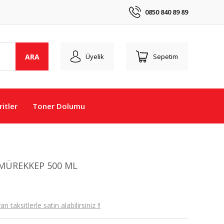
0850 840 89 89
ARA
Üyelik
Sepetim
itler
Toner Dolumu
 MÜREKKEP 500 ML
taksitlerle satın alabilirsiniz !!