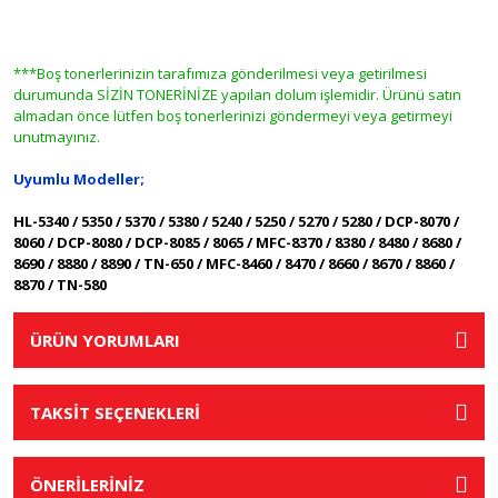
***Boş tonerlerinizin tarafımıza gönderilmesi veya getirilmesi
durumunda SİZİN TONERİNİZE yapılan dolum işlemidir. Ürünü satın
almadan önce lütfen boş tonerlerinizi göndermeyi veya getirmeyi
unutmayınız.
Uyumlu Modeller;
HL-5340 / 5350 / 5370 / 5380 / 5240 / 5250 / 5270 / 5280 / DCP-8070 /
8060 / DCP-8080 / DCP-8085 / 8065 / MFC-8370 / 8380 / 8480 / 8680 /
8690 / 8880 / 8890 / TN-650 / MFC-8460 / 8470 / 8660 / 8670 / 8860 /
8870 / TN-580
ÜRÜN YORUMLARI
TAKSİT SEÇENEKLERİ
ÖNERİLERİNİZ