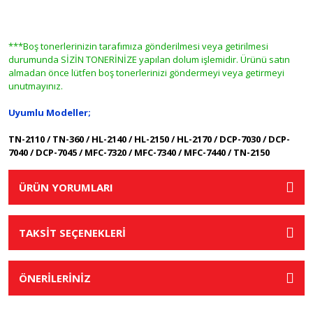
***Boş tonerlerinizin tarafımıza gönderilmesi veya getirilmesi
durumunda SİZİN TONERİNİZE yapılan dolum işlemidir. Ürünü satın
almadan önce lütfen boş tonerlerinizi göndermeyi veya getirmeyi
unutmayınız.
Uyumlu Modeller;
TN-2110 / TN-360 / HL-2140 / HL-2150 / HL-2170 / DCP-7030 / DCP-
7040 / DCP-7045 / MFC-7320 / MFC-7340 / MFC-7440 / TN-2150
ÜRÜN YORUMLARI
TAKSİT SEÇENEKLERİ
ÖNERİLERİNİZ