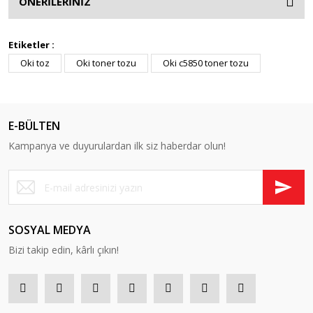
ÖNERİLERİNİZ
Etiketler :
Oki toz
Oki toner tozu
Oki c5850 toner tozu
E-BÜLTEN
Kampanya ve duyurulardan ilk siz haberdar olun!
SOSYAL MEDYA
Bizi takip edin, kârlı çıkın!