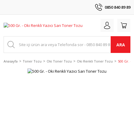
0850 840 89 89
ARA
Anasayfa
Toner Tozu
Oki Toner Tozu
Oki Renkli Toner Tozu
500 Gr. - 