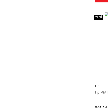
YENİ
HP
Hp 78A 
349,24