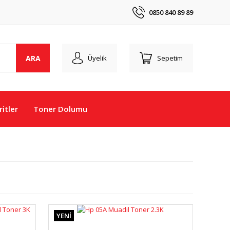
0850 840 89 89
ARA
Üyelik
Sepetim
itler
Toner Dolumu
YENİ