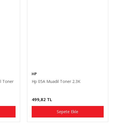
HP
l Toner
Hp 05A Muadil Toner 2.3K
499,82 TL
Sepete Ekle