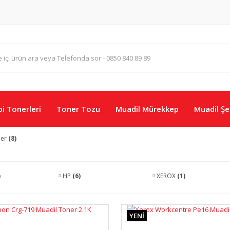
i Tonerleri
Toner Tozu
Muadil Mürekkep
Muadil Şer
ner
(8)
)
HP
(6)
XEROX
(1)
YENİ