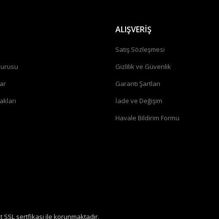
ALIŞVERİŞ
a
Satış Sözleşmesi
vurusu
Gizlilik ve Güvenlik
ar
Garanti Şartları
akları
İade ve Değişim
Havale Bildirim Formu
it SSL sertfikası ile korunmaktadır.