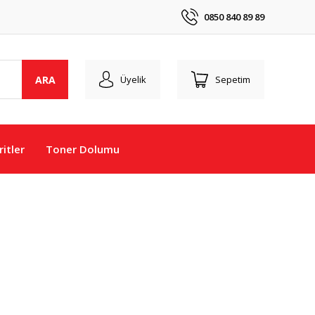
0850 840 89 89
ARA
Üyelik
Sepetim
itler
Toner Dolumu