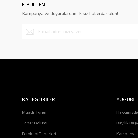
E-BÜLTEN
Kampanya ve duyurulardan ilk siz haberdar olun!
KATEGORİLER
YUGUBİ
Muadil Toner
Hakkımızd
Toner Dolumu
Bayilik Baş
Fotokopi Tonerleri
Kampanyal