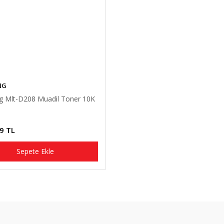
NG
 Mlt-D208 Muadil Toner 10K
9 TL
Sepete Ekle