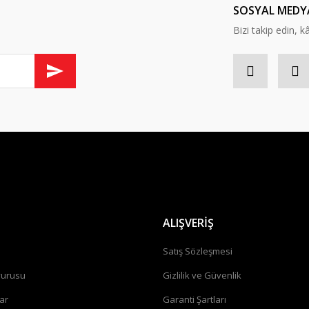
SOSYAL MEDY
Bizi takip edin, kâr
ALIŞVERİŞ
a
Satış Sözleşmesi
vurusu
Gizlilik ve Güvenlik
ar
Garanti Şartları