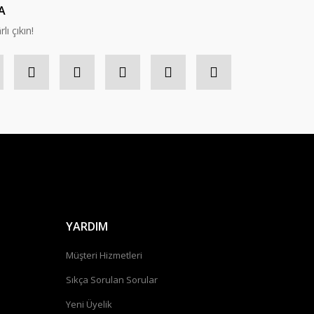
A
lı çıkın!
YARDIM
Müşteri Hizmetleri
Sıkça Sorulan Sorular
Yeni Üyelik