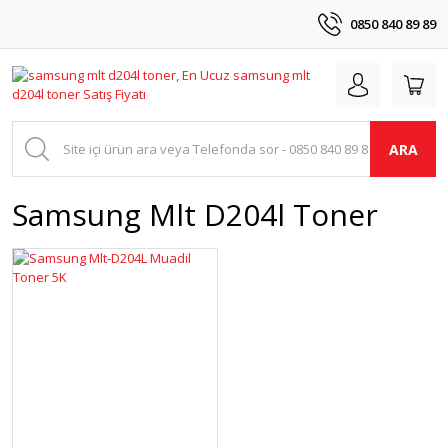
0850 840 89 89
ARA
Samsung Mlt D204l Toner