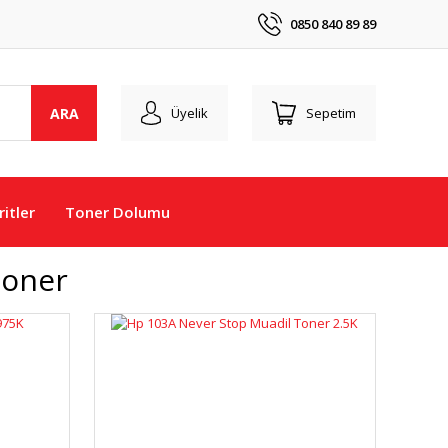
0850 840 89 89
ARA
Üyelik
Sepetim
itler
Toner Dolumu
Toner