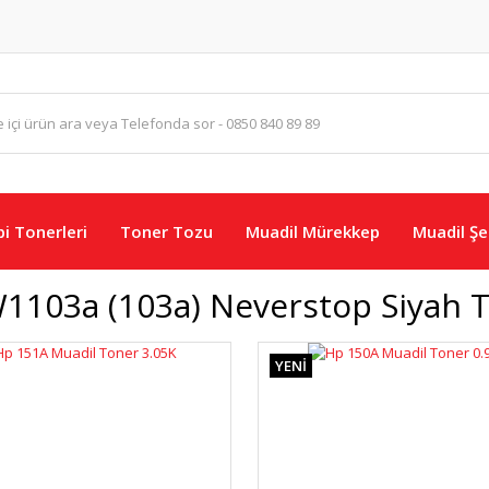
i Tonerleri
Toner Tozu
Muadil Mürekkep
Muadil Şer
1103a (103a) Neverstop Siyah 
YENİ