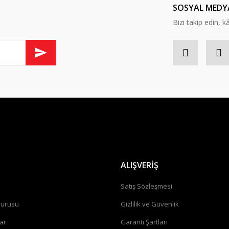
SOSYAL MEDY
Bizi takip edin, kâr
ALIŞVERİŞ
a
Satış Sözleşmesi
vurusu
Gizlilik ve Güvenlik
ar
Garanti Şartları