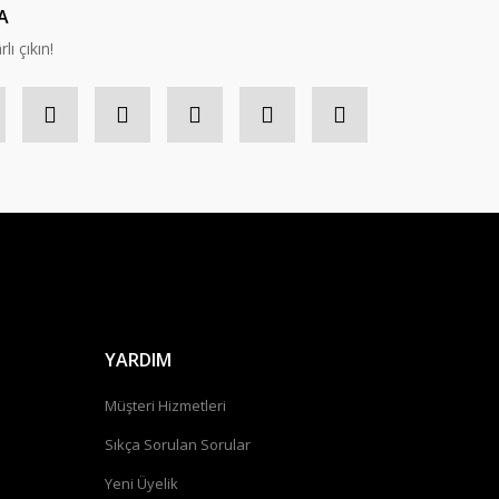
A
lı çıkın!
YARDIM
Müşteri Hizmetleri
Sıkça Sorulan Sorular
Yeni Üyelik