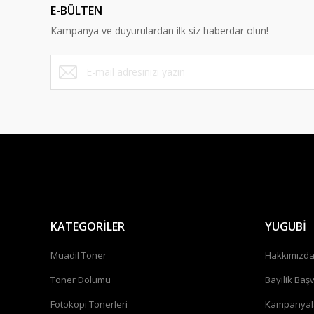
E-BÜLTEN
Kampanya ve duyurulardan ilk siz haberdar olun!
KATEGORİLER
YUGUBİ
Muadil Toner
Hakkımızd
Toner Dolumu
Bayilik Baş
Fotokopi Tonerleri
Kampanyal