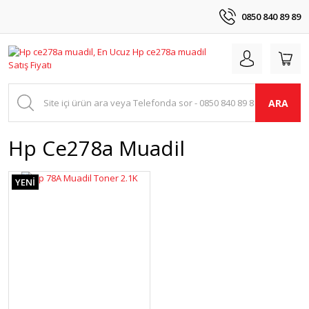
0850 840 89 89
ARA
Hp Ce278a Muadil
YENİ