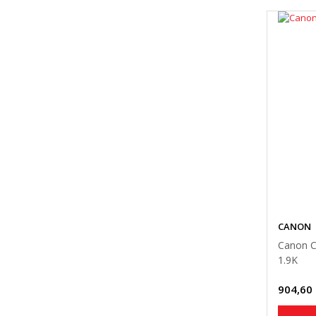
CANON
Canon C
1.9K
904,60