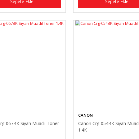
Sepete Ekle
Sepete Ekle
CANON
rg-067BK Siyah Muadil Toner
Canon Crg-054BK Siyah Muadi
1.4K