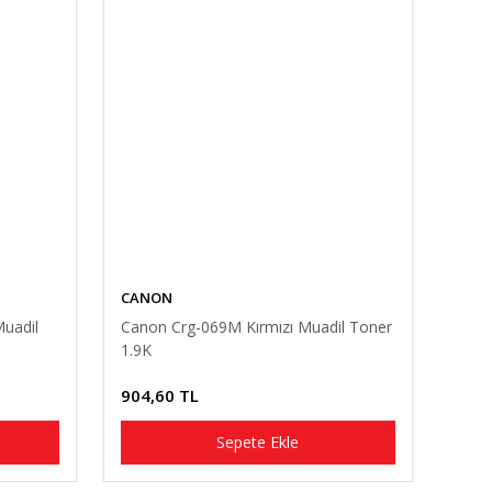
CANON
Muadil
Canon Crg-069M Kırmızı Muadil Toner
1.9K
904,60 TL
Sepete Ekle