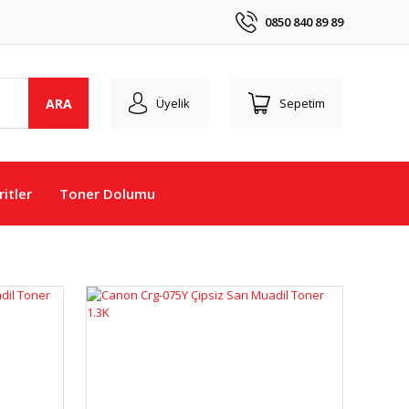
0850 840 89 89
ARA
Üyelik
Sepetim
itler
Toner Dolumu