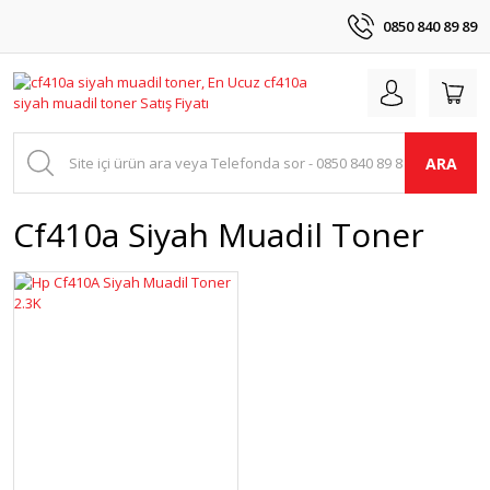
0850 840 89 89
ARA
Cf410a Siyah Muadil Toner