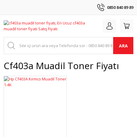
0850 840 89 89
ARA
Cf403a Muadil Toner Fiyatı