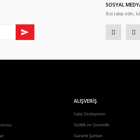
SOSYAL MEDY
Bizi takip edin, kâr
ALIŞVERİŞ
a
Satış Sözleşmesi
vurusu
Gizlilik ve Güvenlik
ar
Garanti Şartları