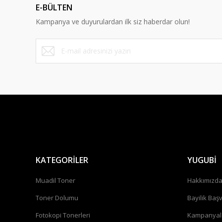
E-BÜLTEN
Kampanya ve duyurulardan ilk siz haberdar olun!
KATEGORİLER
YUGUBİ
Muadil Toner
Hakkımızd
Toner Dolumu
Bayilik Baş
Fotokopi Tonerleri
Kampanyal