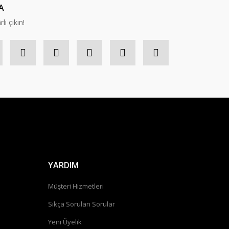
A
lı çıkın!
YARDIM
Müşteri Hizmetleri
Sıkça Sorulan Sorular
Yeni Üyelik