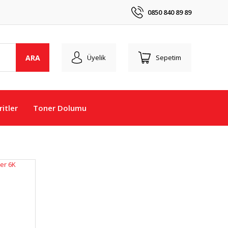
0850 840 89 89
ARA
Üyelik
Sepetim
itler
Toner Dolumu