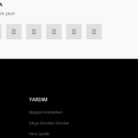
A
lı çıkın!
YARDIM
Müşteri Hizmetleri
Sıkça Sorulan Sorular
Yeni Üyelik