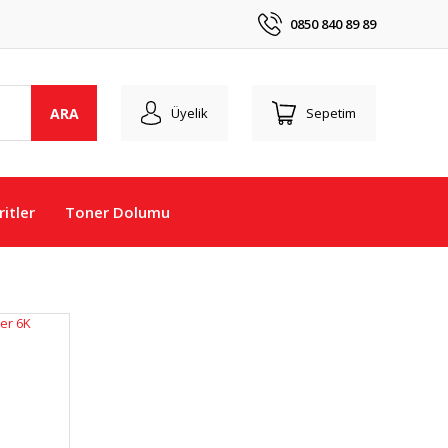
0850 840 89 89
ARA
Üyelik
Sepetim
itler
Toner Dolumu