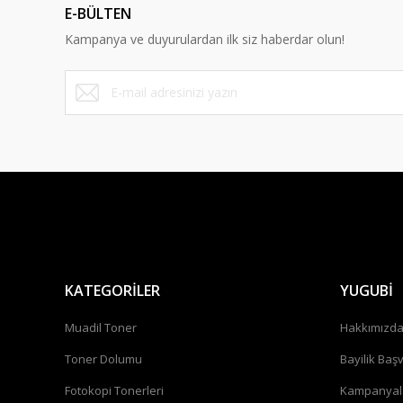
E-BÜLTEN
Kampanya ve duyurulardan ilk siz haberdar olun!
KATEGORİLER
YUGUBİ
Muadil Toner
Hakkımızd
Toner Dolumu
Bayilik Baş
Fotokopi Tonerleri
Kampanyal