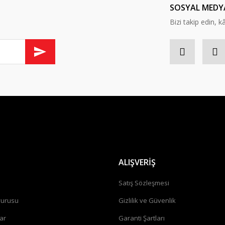
SOSYAL MEDY
Bizi takip edin, kâr
ALIŞVERİŞ
a
Satış Sözleşmesi
vurusu
Gizlilik ve Güvenlik
ar
Garanti Şartları