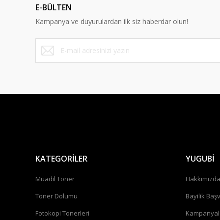
E-BÜLTEN
Kampanya ve duyurulardan ilk siz haberdar olun!
KATEGORİLER
YUGUBİ
Muadil Toner
Hakkımızd
Toner Dolumu
Bayilik Baş
Fotokopi Tonerleri
Kampanyal