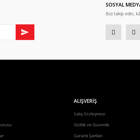
SOSYAL MEDY
Bizi takip edin, kâr
ALIŞVERİŞ
a
Satış Sözleşmesi
vurusu
Gizlilik ve Güvenlik
ar
Garanti Şartları