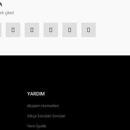
A
lı çıkın!
YARDIM
Müşteri Hizmetleri
Sıkça Sorulan Sorular
Yeni Üyelik