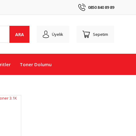
0850 840 89 89
ARA
Üyelik
Sepetim
itler
Toner Dolumu