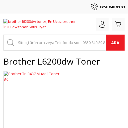
0850 840 89 89
ARA
Brother L6200dw Toner