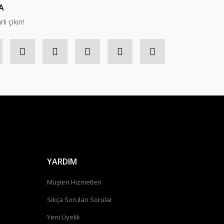
A
lı çıkın!
YARDIM
Müşteri Hizmetleri
Sıkça Sorulan Sorular
Yeni Üyelik