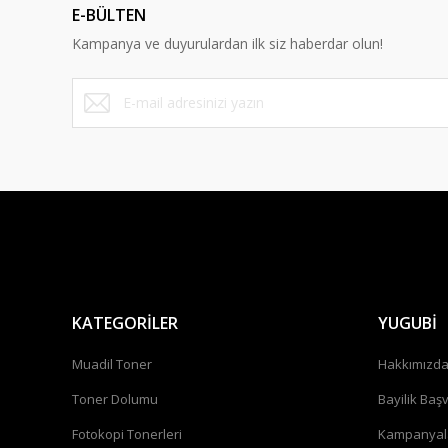
E-BÜLTEN
Kampanya ve duyurulardan ilk siz haberdar olun!
KATEGORİLER
YUGUBİ
Muadil Toner
Hakkımızd
Toner Dolumu
Bayilik Baş
Fotokopi Tonerleri
Kampanyal