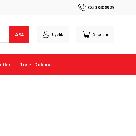
0850 840 89 89
ARA
Üyelik
Sepetim
itler
Toner Dolumu