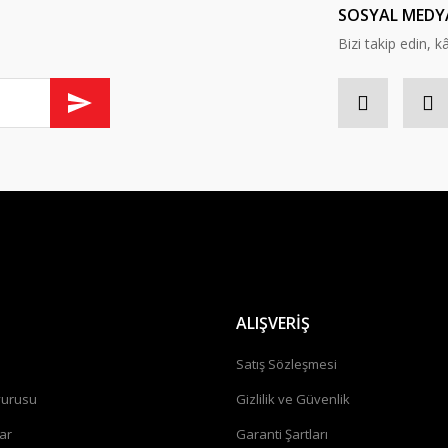
SOSYAL MEDY
Bizi takip edin, kâr
ALIŞVERİŞ
a
Satış Sözleşmesi
vurusu
Gizlilik ve Güvenlik
ar
Garanti Şartları