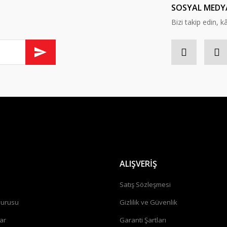
SOSYAL MEDY
Bizi takip edin, kâr
ALIŞVERİŞ
a
Satış Sözleşmesi
vurusu
Gizlilik ve Güvenlik
ar
Garanti Şartları