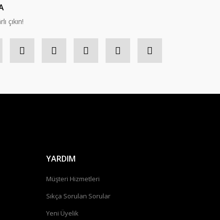
A
lı çıkın!
YARDIM
Müşteri Hizmetleri
Sıkça Sorulan Sorular
Yeni Üyelik