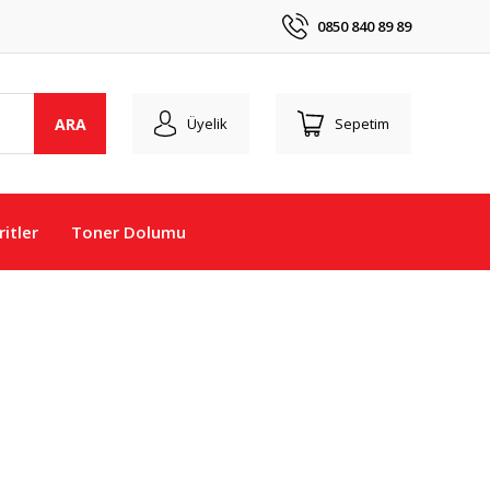
0850 840 89 89
ARA
Üyelik
Sepetim
itler
Toner Dolumu