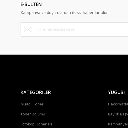
E-BÜLTEN
Kampanya ve duyurulardan ilk siz haberdar olun!
KATEGORİLER
YUGUBİ
Muadil Toner
Hakkımızd
Toner Dolumu
Bayilik Baş
Fotokopi Tonerleri
Kampanyal