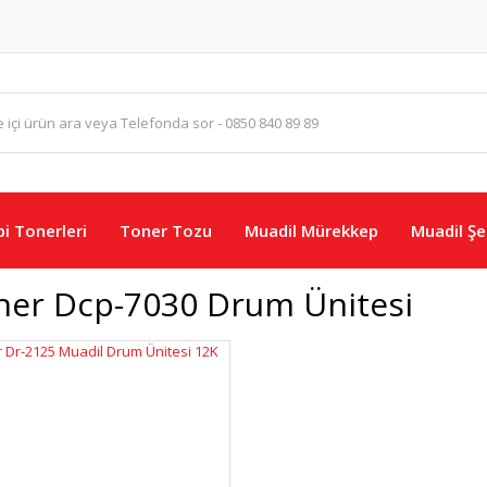
i Tonerleri
Toner Tozu
Muadil Mürekkep
Muadil Şer
her Dcp-7030 Drum Ünitesi