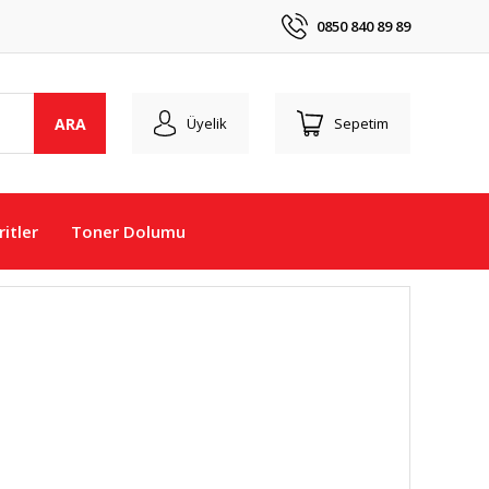
0850 840 89 89
ARA
Üyelik
Sepetim
itler
Toner Dolumu