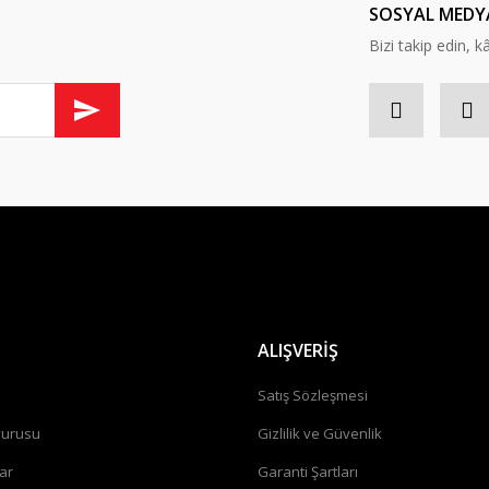
SOSYAL MEDY
Bizi takip edin, kâr
ALIŞVERİŞ
a
Satış Sözleşmesi
vurusu
Gizlilik ve Güvenlik
ar
Garanti Şartları