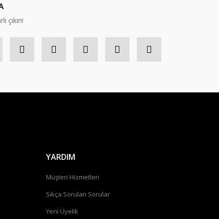
A
lı çıkın!
YARDIM
Müşteri Hizmetleri
Sıkça Sorulan Sorular
Yeni Üyelik