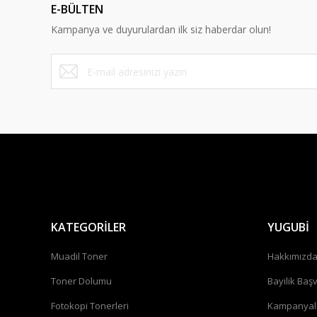
E-BÜLTEN
Kampanya ve duyurulardan ilk siz haberdar olun!
KATEGORİLER
YUGUBİ
Muadil Toner
Hakkımızd
Toner Dolumu
Bayilik Baş
Fotokopi Tonerleri
Kampanyal