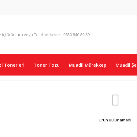
i Tonerleri
Toner Tozu
Muadil Mürekkep
Muadil Şer
Ürün Bulunamadı.