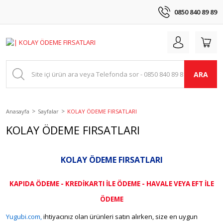
0850 840 89 89
ARA
Anasayfa
Sayfalar
KOLAY ÖDEME FIRSATLARI
KOLAY ÖDEME FIRSATLARI
KOLAY ÖDEME FIRSATLARI
KAPIDA ÖDEME - KREDİKARTI İLE ÖDEME - HAVALE VEYA EFT İLE
ÖDEME
Yugubi.com,
ihtiyacınız olan ürünleri satın alırken, size en uygun